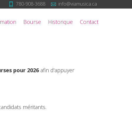
780-908-3688
info@viamusica.ca
mation
Bourse
Historique
Contact
urses pour 2026
afin d'appuyer
candidats méritants.