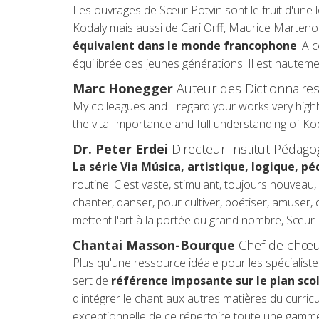
Les ouvrages de Sœur Potvin sont le fruit d'une
Kodaly mais aussi de Cari Orff, Maurice Martenot,
équivalent dans le monde francophone
. A 
équilibrée des jeunes générations. Il est hauteme
Marc Honegger
Auteur des Dictionnaire
My colleagues and I regard your works very highly
the vital importance and full understanding of K
Dr. Peter Erdei
Directeur Institut Pédag
La série Via Música, artistique, logique, 
routine. C'est vaste, stimulant, toujours nouveau,
chanter, danser, pour cultiver, poétiser, amuser,
mettent l'art à la portée du grand nombre, Sœur T
Chantai Masson-Bourque
Chef de chœur,
Plus qu'une ressource idéale pour les spécialist
sert de
référence imposante sur le plan sco
d'intégrer le chant aux autres matières du curric
exceptionnelle de ce répertoire toute une gamme 