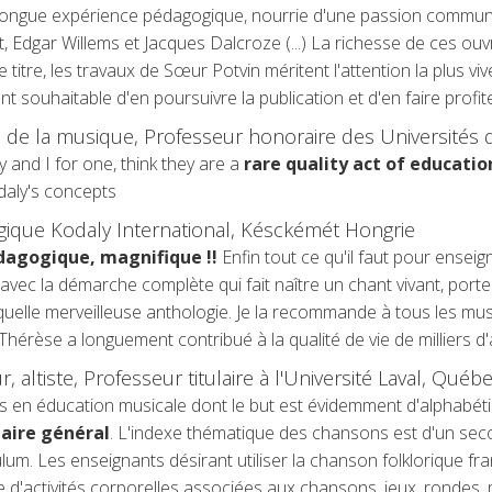
 longue expérience pédagogique, nourrie d'une passion communic
 Edgar Willems et Jacques Dalcroze (...) La richesse de ces ouv
ce titre, les travaux de Sœur Potvin méritent l'attention la plus 
nt souhaitable d'en poursuivre la publication et d'en faire profi
s de la musique, Professeur honoraire des Universités 
 and I for one, think they are a
rare quality act of educati
odaly's concepts
ogique Kodaly International, Késckémét Hongrie
pédagogique, magnifique !!
Enfin tout ce qu'il faut pour ensei
 avec la démarche complète qui fait naître un chant vivant, porteu
 quelle merveilleuse anthologie. Je la recommande à tous les mu
hérèse a longuement contribué à la qualité de vie de milliers d'
 altiste, Professeur titulaire à l'Université Laval, Québ
es en éducation musicale dont le but est évidemment d'alphabéti
laire général
. L'indexe thématique des chansons est d'un sec
ulum. Les enseignants désirant utiliser la chanson folklorique fr
d'activités corporelles associées aux chansons, jeux, rondes, m