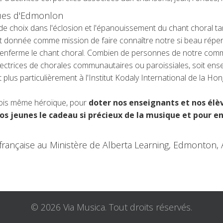
ques d'Edmonlon
choix dans l'éclosion et l'épanouissement du chant choral tant 
'est donnée comme mission de faire connaître notre si beau réper
e renferme le chant choral. Combien de personnes de notre co
directrices de chorales communautaires ou paroissiales, soit ens
lus particulièrement à l'Institut Kodaly International de la Hong
rfois même héroïque, pour
doter nos enseignants et nos élè
nos jeunes le cadeau si précieux de la musique et pour e
 française au Ministère de Alberta Learning, Edmonton, 
© 2026 Via Musica. Tout droits réservés.