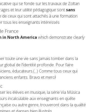
ative qui se fonde sur les travaux de Zoltan
rages et leur utilité pédagogique sont
sans
vive de ceux qui sont attachés à une formation
ter tous les enseignants intéressés
de France
on in North America
which demonstrate clearly
gner toute une vie sans jamais tomber dans la
r global de l'identité profonde. Pour faire
siciens, éducateurs.(...) Comme tous ceux qui
anciens enfants. Bravo et merci!
ec
ser les élèves en musique, la série Via Música
ours incalculable aux enseignants en quête
ançaise ou autre genre, trouveront dans la qualité
imes et danses bien illustrés.